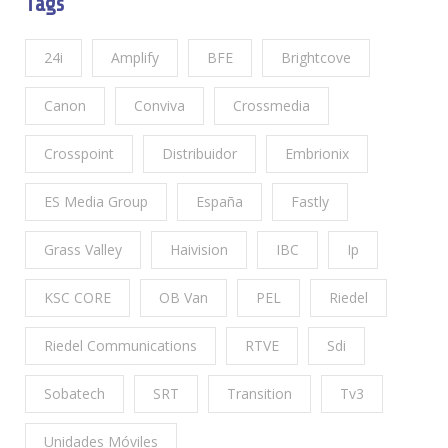
Tags
24i
Amplify
BFE
Brightcove
Canon
Conviva
Crossmedia
Crosspoint
Distribuidor
Embrionix
ES Media Group
España
Fastly
Grass Valley
Haivision
IBC
Ip
KSC CORE
OB Van
PEL
Riedel
Riedel Communications
RTVE
Sdi
Sobatech
SRT
Transition
Tv3
Unidades Móviles