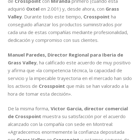
de
Crosspoint
con
Miranda
primero (cuando ésta
adquirió
Oxtel
en 2.001) y, desde ahora, con
Grass
Valley
. Durante todo este tiempo,
Crosspoint
ha
conseguido afianzar los productos suministrados por
cada una de estas compañías mediante profesionalidad,
dedicación y compromiso con sus clientes.
Manuel Paredes, Director Regional para Iberia de
Grass Valley
, ha calificado este acuerdo de muy positivo
y afirma que «la competencia técnica, la capacidad de
servicio y la impecable trayectoria en el mercado han sido
los activos de
Crosspoint
que más se han valorado a la
hora de tomar esta decisión».
De la misma forma,
Victor Garcia, director comercial
de Crosspoint
muestra su satisfacción por el acuerdo
alcanzado con la compañía con sede en Montreal:
«Agradecemos enormemente la confianza depositada
por
Grass Valley
en
Crosspoint
y estamos seguros de