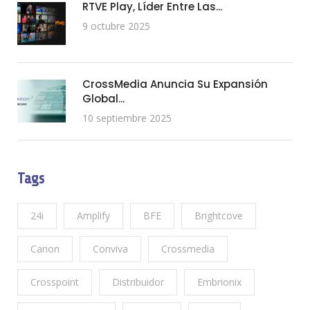
RTVE Play, Líder Entre Las...
9 octubre 2025
CrossMedia Anuncia Su Expansión
Global...
10 septiembre 2025
Tags
24i
Amplify
BFE
Brightcove
Canon
Conviva
Crossmedia
Crosspoint
Distribuidor
Embrionix