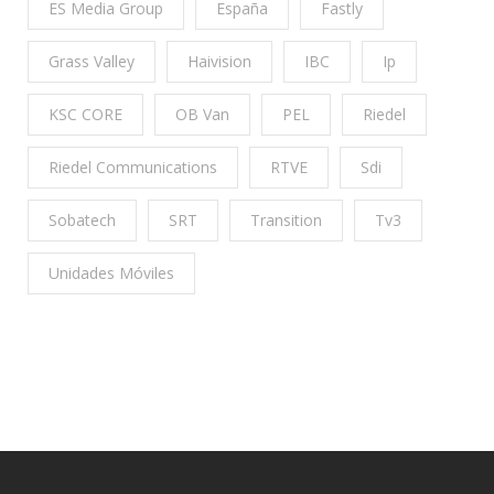
ES Media Group
España
Fastly
Grass Valley
Haivision
IBC
Ip
KSC CORE
OB Van
PEL
Riedel
Riedel Communications
RTVE
Sdi
Sobatech
SRT
Transition
Tv3
Unidades Móviles